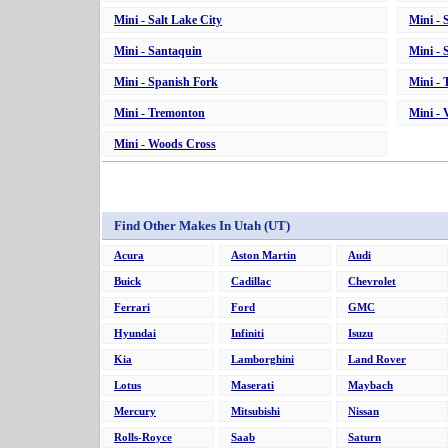
Mini - Salt Lake City
Mini -
Mini - Santaquin
Mini - 
Mini - Spanish Fork
Mini - 
Mini - Tremonton
Mini - 
Mini - Woods Cross
Find Other Makes In Utah (UT)
Acura
Aston Martin
Audi
Buick
Cadillac
Chevrolet
Ferrari
Ford
GMC
Hyundai
Infiniti
Isuzu
Kia
Lamborghini
Land Rover
Lotus
Maserati
Maybach
Mercury
Mitsubishi
Nissan
Rolls-Royce
Saab
Saturn