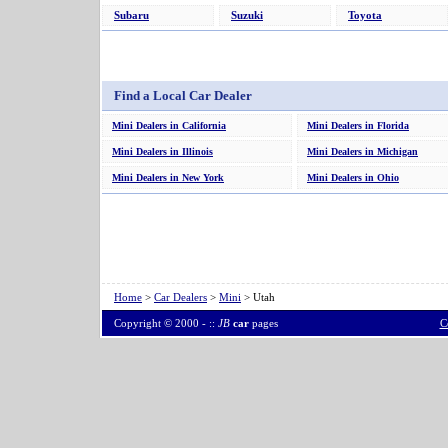
Subaru
Suzuki
Toyota
Find a Local Car Dealer
Mini Dealers in California
Mini Dealers in Florida
Mini Dealers in Illinois
Mini Dealers in Michigan
Mini Dealers in New York
Mini Dealers in Ohio
Home
>
Car Dealers
>
Mini
> Utah
Copyright © 2000 -
::
JB
car
pages
C